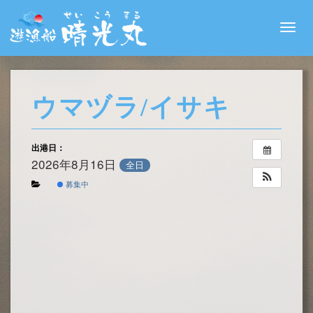
Toggle
navigati
ウマヅラ/イサキ
出港日：
2026年8月16日
全日
募集中