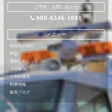
ご予約・お問い合わせ
080-6346-1091
メニュー
晴光丸の紹介
料金
乗船にあたって
アクセス
ご予約状況
釣果情報
船長ブログ